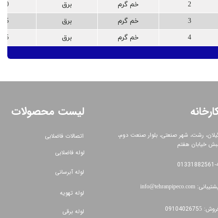
2
خم گرم
برق
20
3
خم گرم
برق
25
4
خم گرم
برق
25
ارخانه
لیست محصولات
یلان، رشت، شهر صنعتی، بلوار صنعت دوم،
اتصالات فاضلابی
بش خیابان هفتم
لوله فاضلابی
01331882561​​​​​​​-
لوله آبرسانی
شتیبانی:
info@tehranpipeco.com​​​​​​​​​​​​​​
لوله تهویه
وش: 0910402675
5
لوله برقی