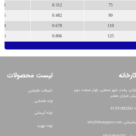
51
0.312
75
45
0.482
90
24
0.678
110
16
0.806
125
ارخانه
لیست محصولات
یلان، رشت، شهر صنعتی، بلوار صنعت دوم،
اتصالات فاضلابی
بش خیابان هفتم
لوله فاضلابی
01331882561​​​​​​​-
لوله آبرسانی
شتیبانی:
info@tehranpipeco.com​​​​​​​​​​​​​​
لوله تهویه