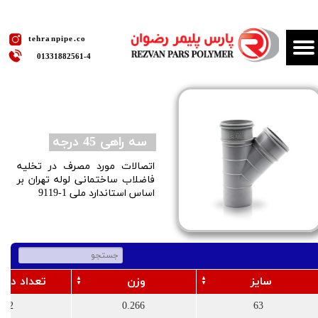
​tehranpipe.co
01331882561​​​​​​​-4
سه راهی 45 درجه
اتصالات مورد مصرف در تخلیه
فاضلاب ساختمانی لوله تهران بر
اساس استاندارد ملی 1-9119
سایز
وزن
تعداد در ک
72
0.266
63