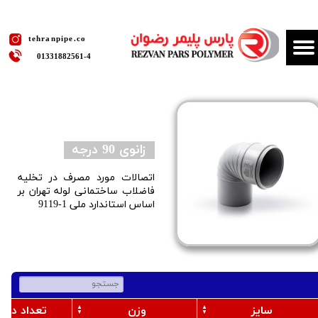
​tehranpipe.co
01331882561​​​​​​​-4
زانوی 90 درجه ​​​​​​​
اتصالات مورد مصرف در تخلیه
فاضلاب ساختمانی لوله تهران بر
اساس استاندارد ملی 1-9119
سایز
وزن
تعداد در ک