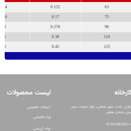
184
0.152
63
120
0.17
75
60
0.278
90
56
0.38
110
30
0.45
125
ارخانه
لیست محصولات
یلان، رشت، شهر صنعتی، بلوار صنعت دوم،
اتصالات فاضلابی
بش خیابان هفتم
لوله فاضلابی
01331882561​​​​​​​-
لوله آبرسانی