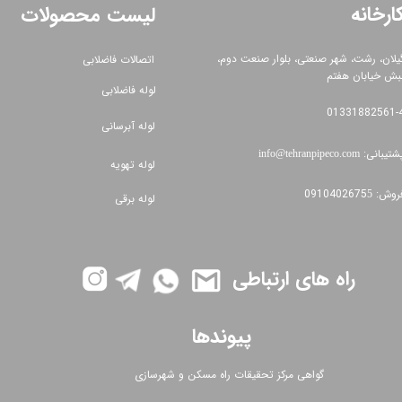
ارخانه
لیست محصولات
یلان، رشت، شهر صنعتی، بلوار صنعت دوم،
اتصالات فاضلابی
بش خیابان هفتم
لوله فاضلابی
01331882561​​​​​​​-
لوله آبرسانی
شتیبانی:
info@tehranpipeco.com​​​​​​​​​​​​​​
لوله تهویه
وش: 0910402675
5
لوله برقی
راه های ارتباطی
پیوندها
گواهی مرکز تحقیقات راه مسکن و شهرسازی