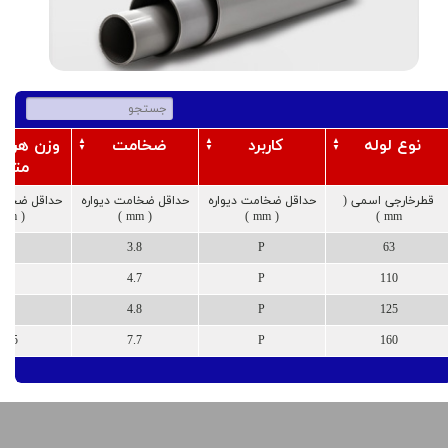
نوع لوله
کاربرد
ضخامت
متری
قطرخارجی اسمی (
حداقل ضخامت دیواره
حداقل ضخامت دیواره
حداقل ضخامت
( mm )
( mm )
( mm )
mm )
7.2
3.8
P
63
15
4.7
P
110
18
4.8
P
125
34.5
7.7
P
160